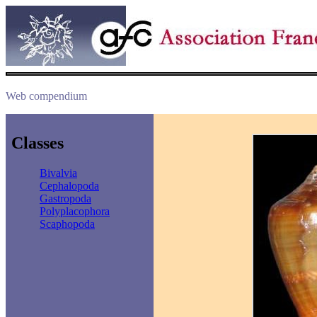
Web compendium
Classes
Bivalvia
Cephalopoda
Gastropoda
Polyplacophora
Scaphopoda