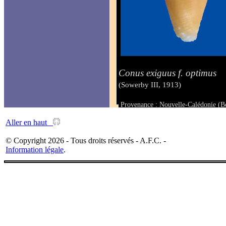
Conus exiguus f. optimus
(Sowerby III, 1913)
Provenance : Nouvelle-Calédonie (B
Taille : 31.4 mm
Aller en haut
© Copyright 2026 - Tous droits réservés - A.F.C. -
Information légale
.