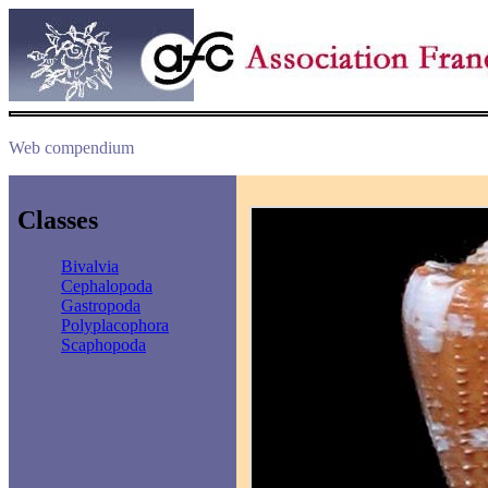
Web compendium
Classes
Bivalvia
Cephalopoda
Gastropoda
Polyplacophora
Scaphopoda