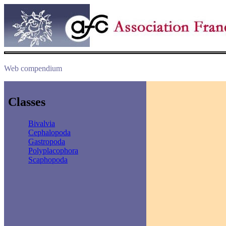
Web compendium
Classes
Bivalvia
Cephalopoda
Gastropoda
Polyplacophora
Scaphopoda