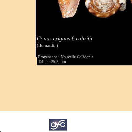
Conus exiguus f. cabritii
(Bernardi, )
Provenance : Nouvelle Calédonie
Taille : 25.2 mm
.