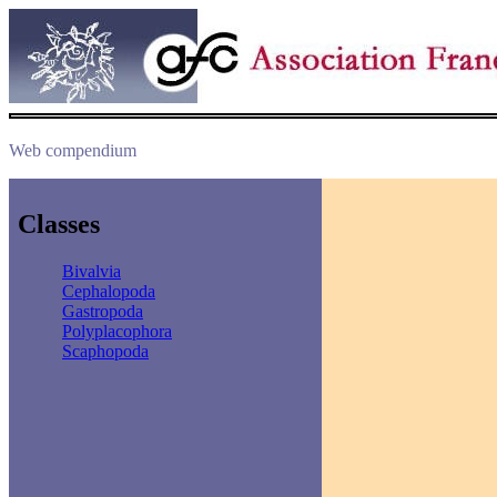
Web compendium
Classes
Bivalvia
Cephalopoda
Gastropoda
Polyplacophora
Scaphopoda