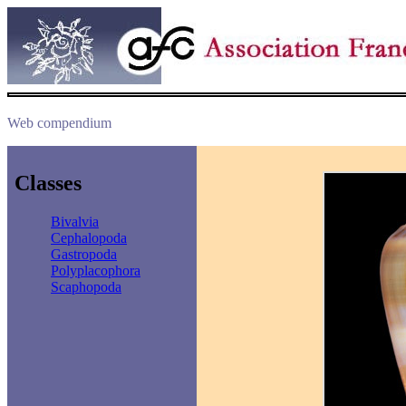
Web compendium
Classes
Bivalvia
Cephalopoda
Gastropoda
Polyplacophora
Scaphopoda