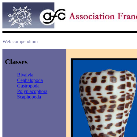
Web compendium
Classes
Bivalvia
Cephalopoda
Gastropoda
Polyplacophora
Scaphopoda