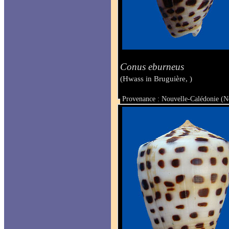
Conus eburneus
(Hwass in Bruguière, )
Provenance : Nouvelle-Calédonie (
Taille : 34.3 mm