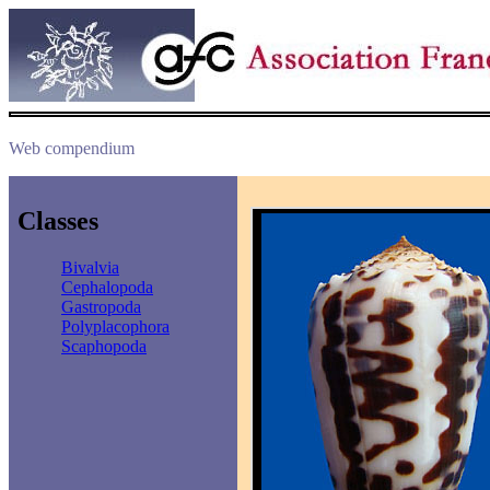
Web compendium
Classes
Bivalvia
Cephalopoda
Gastropoda
Polyplacophora
Scaphopoda