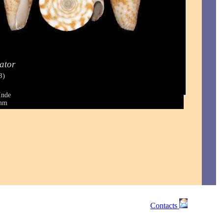
ator
8)
Inde
 mm
Contacts