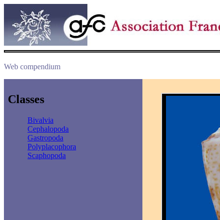
Web compendium
Classes
Bivalvia
Cephalopoda
Gastropoda
Polyplacophora
Scaphopoda