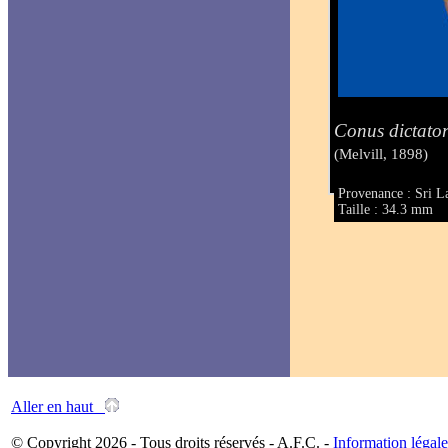
Conus dictato
(Melvill, 1898)
Provenance : Sri L
Taille : 34.3 mm
Aller en haut
© Copyright 2026 - Tous droits réservés - A.F.C. -
Information légale