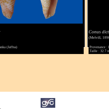
r
Conus dict
(Melvill, 189
anka (Jaffna)
Provenance : 
Taille : 32.7
.