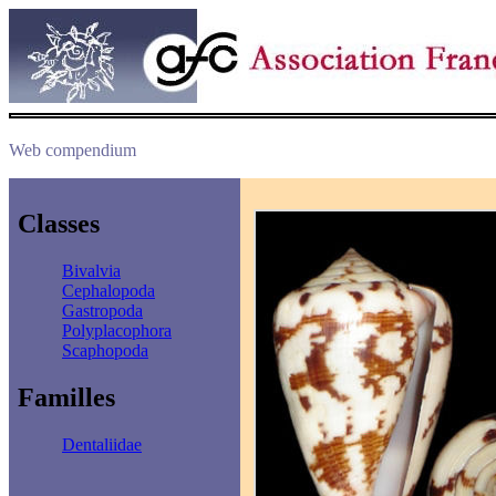
Web compendium
Classes
Bivalvia
Cephalopoda
Gastropoda
Polyplacophora
Scaphopoda
Familles
Dentaliidae