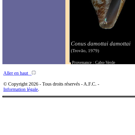
Conus damottai damottai
(Trovão, 1979)
Provenance : Cabo-Verde
Taille : 19.00 mm
Aller en haut
© Copyright 2026 - Tous droits réservés - A.F.C. -
Information légale
.