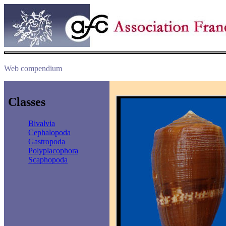
Web compendium
Classes
Bivalvia
Cephalopoda
Gastropoda
Polyplacophora
Scaphopoda