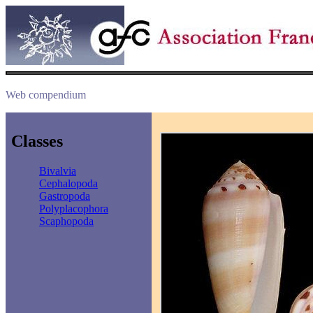
Web compendium
Classes
Bivalvia
Cephalopoda
Gastropoda
Polyplacophora
Scaphopoda