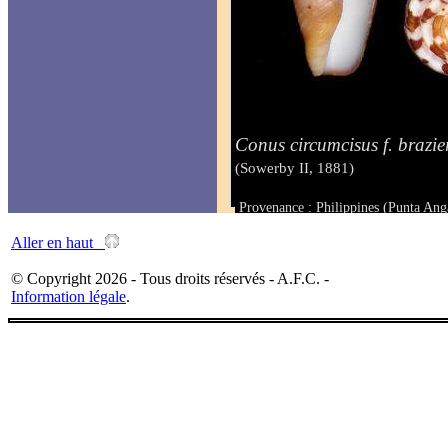
Conus circumcisus f. brazie
(Sowerby II, 1881)
Provenance : Philippines (Punta An
Taille : 46.4 mm
Aller en haut
© Copyright 2026 - Tous droits réservés - A.F.C. -
Information légale
.