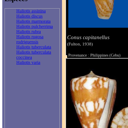
Haliotis assinina
Haliotis discus
Haliotis marmorata
Haliotis pulcherrima
Haliotis rubra
Conus capitanellus
Haliotis rugosa
rodriguensis
(Fulton, 1938)
Haliotis tuberculata
Haliotis tuberculata
Provenance : Philippines (Cebu)
coccinea
Taille : 27.6 mm
Haliotis varia