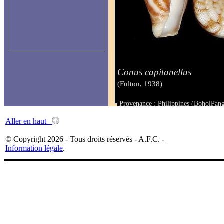
Conus capitanellus
(Fulton, 1938)
Provenance : Philippines (BoholPan
Taille : 27.9 mm
Aller en haut
© Copyright 2026 - Tous droits réservés - A.F.C. -
Information légale
.