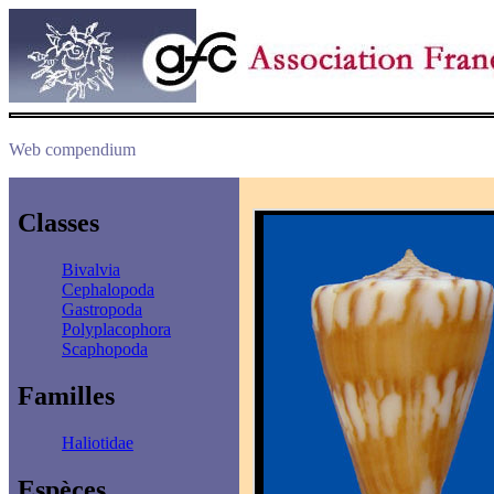
Web compendium
Classes
Bivalvia
Cephalopoda
Gastropoda
Polyplacophora
Scaphopoda
Familles
Haliotidae
Espèces