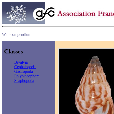
Web compendium
Classes
Bivalvia
Cephalopoda
Gastropoda
Polyplacophora
Scaphopoda