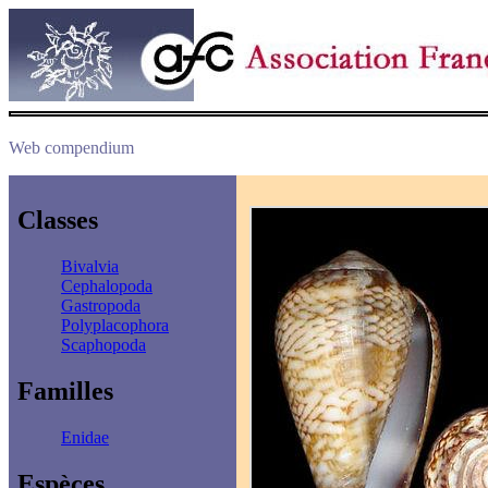
Web compendium
Classes
Bivalvia
Cephalopoda
Gastropoda
Polyplacophora
Scaphopoda
Familles
Enidae
Espèces