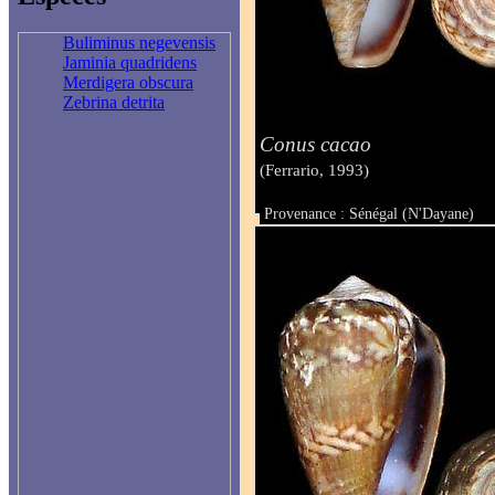
Buliminus negevensis
Jaminia quadridens
Merdigera obscura
Zebrina detrita
Conus cacao
(Ferrario, 1993)
Provenance : Sénégal (N'Dayane)
Taille : 27.2 mm