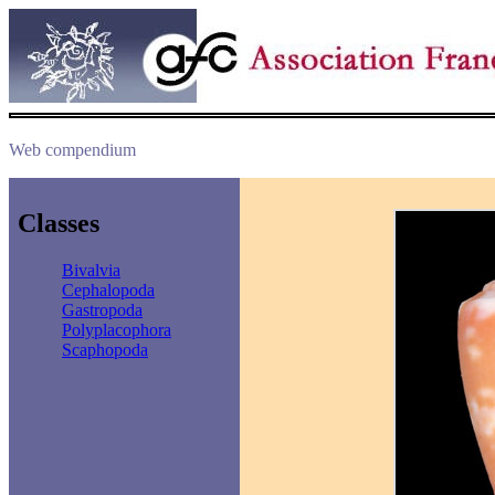
Web compendium
Classes
Bivalvia
Cephalopoda
Gastropoda
Polyplacophora
Scaphopoda