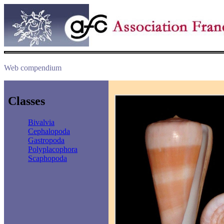
Web compendium
Classes
Bivalvia
Cephalopoda
Gastropoda
Polyplacophora
Scaphopoda