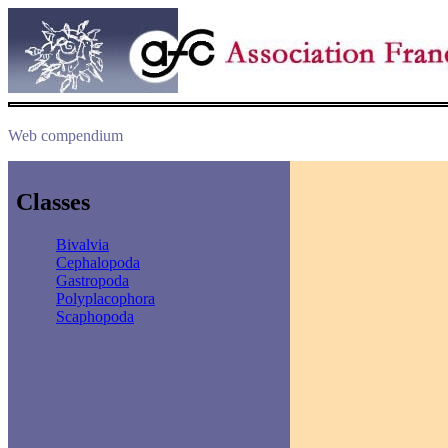
Web compendium
Classes
Bivalvia
Cephalopoda
Gastropoda
Polyplacophora
Scaphopoda