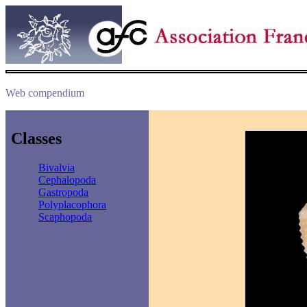
Web compendium
Classes
Bivalvia
Cephalopoda
Gastropoda
Polyplacophora
Scaphopoda