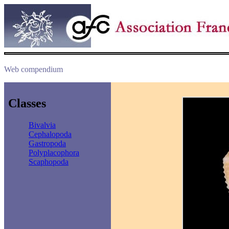
Web compendium
Classes
Bivalvia
Cephalopoda
Gastropoda
Polyplacophora
Scaphopoda