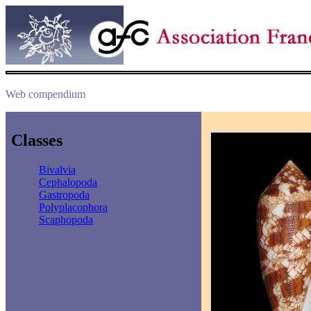
Web compendium
Classes
Bivalvia
Cephalopoda
Gastropoda
Polyplacophora
Scaphopoda