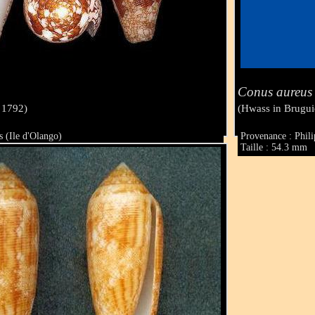
Conus aureus
 1792)
(Hwass in Brugui
s (Ile d'Olango)
Provenance : Phili
Taille : 54.3 mm