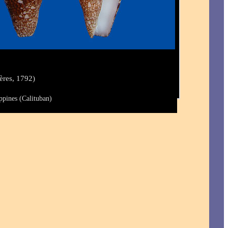
ères, 1792)
ppines (Calituban)