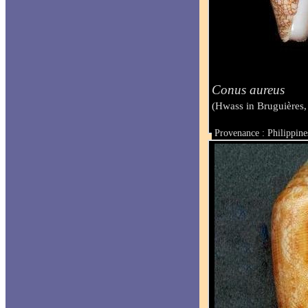
Conus aureus
(Hwass in Bruguières,
Provenance : Philippine
Taille : 60.3 mm