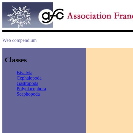
Web compendium
Classes
Bivalvia
Cephalopoda
Gastropoda
Polyplacophora
Scaphopoda