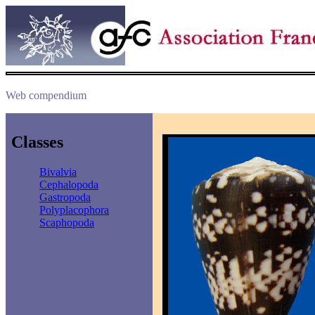
Web compendium
Classes
Bivalvia
Cephalopoda
Gastropoda
Polyplacophora
Scaphopoda