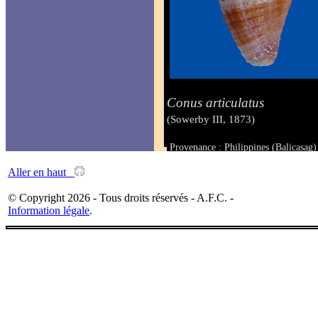
Conus articulatus
(Sowerby III, 1873)
Provenance : Philippines (Balicasag)
Taille : 22.6 mm
Aller en haut
© Copyright 2026 - Tous droits réservés - A.F.C. -
Information légale
.