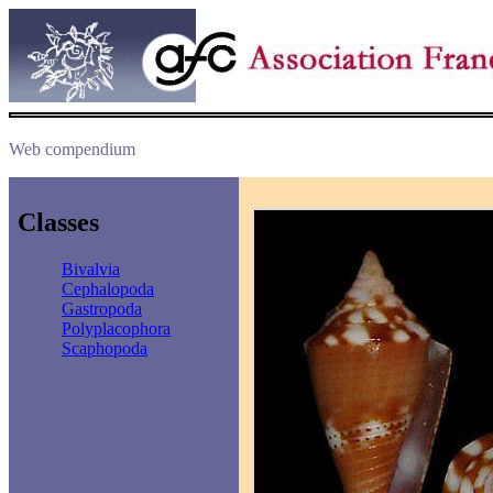
Web compendium
Classes
Bivalvia
Cephalopoda
Gastropoda
Polyplacophora
Scaphopoda