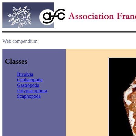
Web compendium
Classes
Bivalvia
Cephalopoda
Gastropoda
Polyplacophora
Scaphopoda