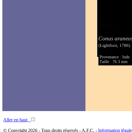
Conus araneo
(Lightfoot, 1786)
Provenance : Inde
Taille : 76.3 mm
Aller en haut
© Copyright 2026 - Tous droits réservés - A.F.C. -
Information légale