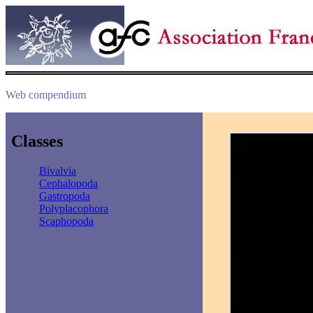
Web compendium
Classes
Bivalvia
Cephalopoda
Gastropoda
Polyplacophora
Scaphopoda