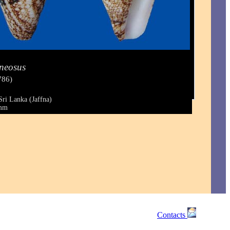
neosus
786)
Sri Lanka (Jaffna)
 mm
Contacts