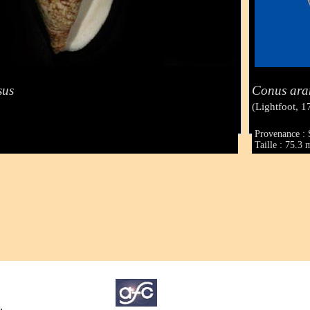
sus
Conus ara
(Lightfoot, 1
Provenance : 
Taille : 75.3
.