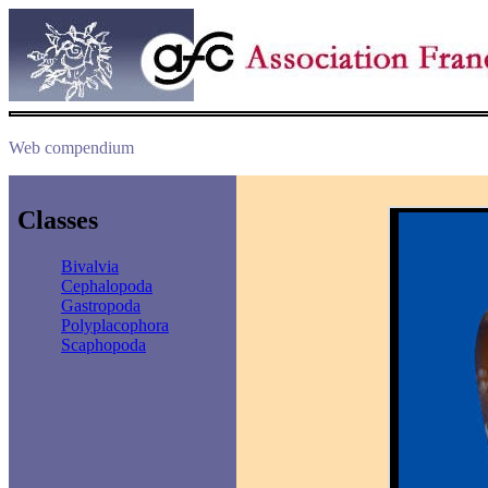
Web compendium
Classes
Bivalvia
Cephalopoda
Gastropoda
Polyplacophora
Scaphopoda