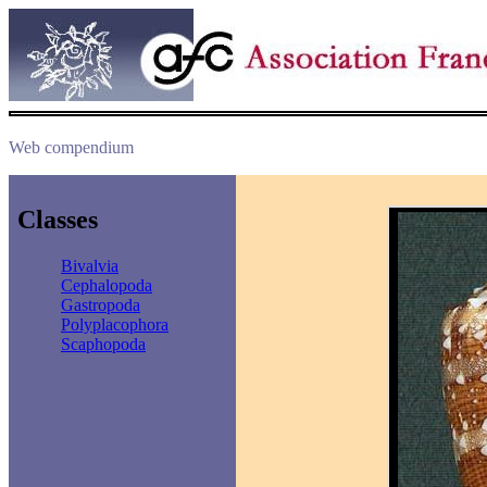
Web compendium
Classes
Bivalvia
Cephalopoda
Gastropoda
Polyplacophora
Scaphopoda