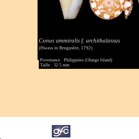
Conus ammiralis f. archithalassus
(Hwass in Bruguière, 1792)
Provenance : Philippines (Olango Island)
Taille : 32.5 mm
.