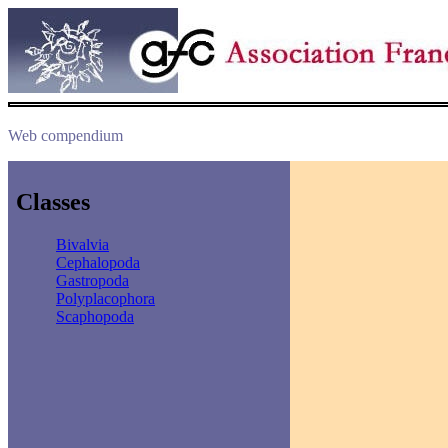
Web compendium
Classes
Bivalvia
Cephalopoda
Gastropoda
Polyplacophora
Scaphopoda