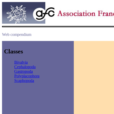
Web compendium
Classes
Bivalvia
Cephalopoda
Gastropoda
Polyplacophora
Scaphopoda