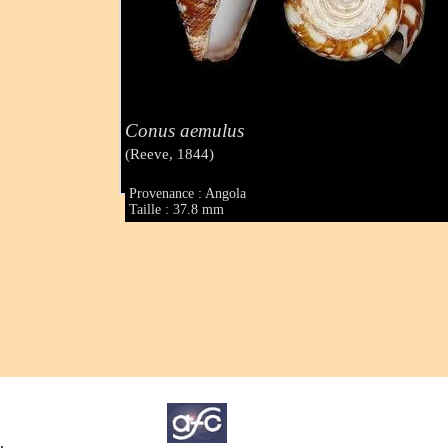
Conus aemulus
(Reeve, 1844)
Provenance : Angola
Taille : 37.8 mm
.