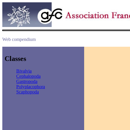
Web compendium
Classes
Bivalvia
Cephalopoda
Gastropoda
Polyplacophora
Scaphopoda