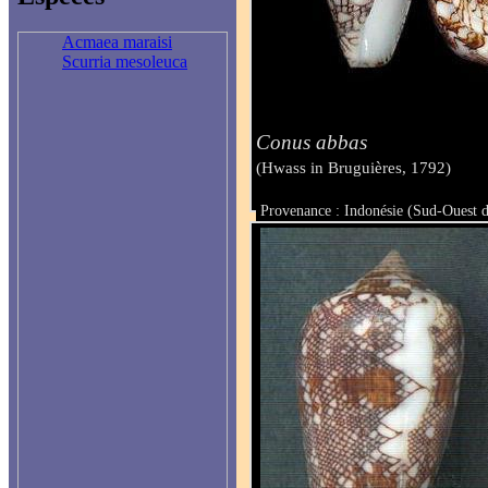
Acmaea maraisi
Scurria mesoleuca
Conus abbas
(Hwass in Bruguières, 1792)
Provenance : Indonésie (Sud-Ouest 
Taille : 55.6 mm