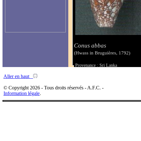
Conus abbas
(Hwass in Bruguières, 1792)
Provenance : Sri Lanka
Taille : 44.7 mm
Aller en haut
© Copyright 2026 - Tous droits réservés - A.F.C. -
Information légale
.