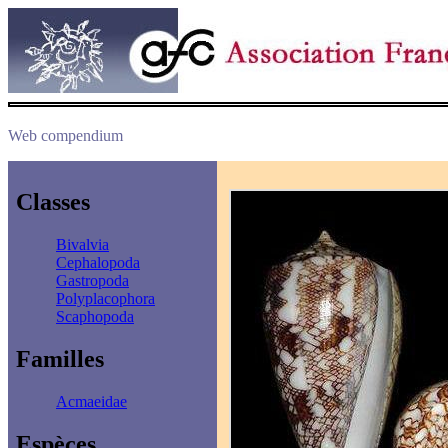
Web compendium
Classes
Bivalvia
Cephalopoda
Gastropoda
Polyplacophora
Scaphopoda
Familles
Acmaeidae
Espèces