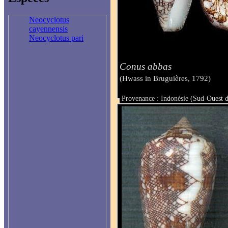
Neocyclotus
cayennensis
Neocyclotus pari
Conus abbas
(Hwass in Bruguières, 1792)
Provenance : Indonésie (Sud-Ouest 
Taille : 55.6 mm