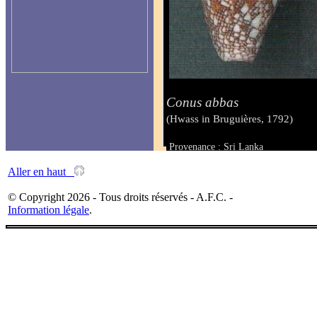
Conus abbas
(Hwass in Bruguières, 1792)
Provenance : Sri Lanka
Taille : 44.7 mm
Aller en haut
© Copyright 2026 - Tous droits réservés - A.F.C. -
Information légale
.