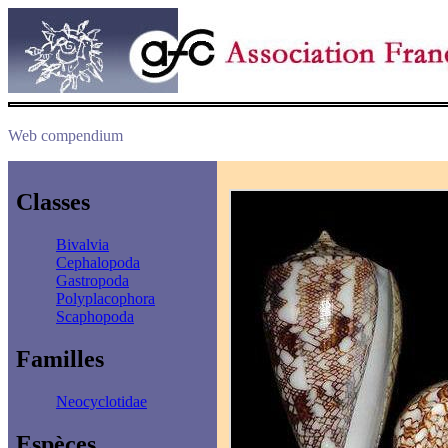
Web compendium
Classes
Bivalvia
Cephalopoda
Gastropoda
Polyplacophora
Scaphopoda
Familles
Neocyclotidae
Espèces