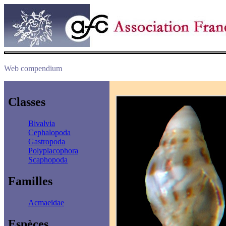
Web compendium
Classes
Bivalvia
Cephalopoda
Gastropoda
Polyplacophora
Scaphopoda
Familles
Acmaeidae
Espèces