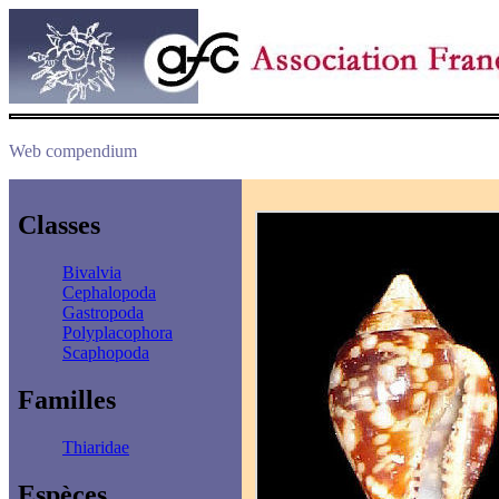
Web compendium
Classes
Bivalvia
Cephalopoda
Gastropoda
Polyplacophora
Scaphopoda
Familles
Thiaridae
Espèces