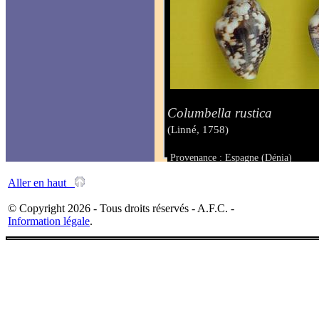
Columbella rustica
(Linné, 1758)
Provenance : Espagne (Dénia)
Taille : de 12 à 18 mm
Aller en haut
© Copyright 2026 - Tous droits réservés - A.F.C. -
Information légale
.