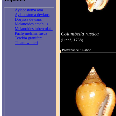
Aylacostoma atra
Aylacostoma devians
Doryssa devians
Melanoides amabilis
Melanoides tuberculata
Columbella rustica
Pachymelania fusca
Terebia granifera
(Linné, 1758)
Thiara winteri
Provenance : Gabon
Taille : 14.7 mm