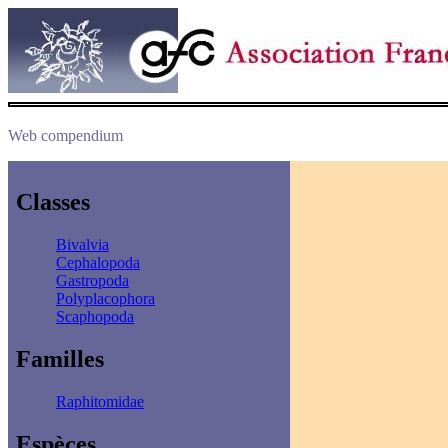
Web compendium
Classes
Bivalvia
Cephalopoda
Gastropoda
Polyplacophora
Scaphopoda
Familles
Raphitomidae
Espèces