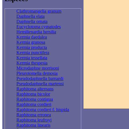
Clathromangelia granum
Daphnella elata
Daphnella ornata
Eucyclotoma cymatodes
Hemilienardia hersilia
Kermia daedalea
Kermia granosa
Kermia producta
Kermia punctifera
Kermia tessellata
Kermia thespesia
Microdaphne morrisoni
Pleurotomella demosia
Pseudodaphnella barnardi
Pseudodaphnella martensi
Raphitoma alternans
Raphitoma bicolor
Raphitoma contigua
Raphitoma cordieri
Raphitoma cordieri f. hispida
Raphitoma erronea
Raphitoma leufroyi
Raphitoma linearis