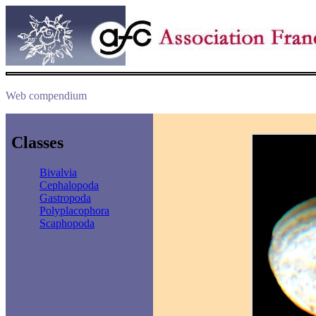
Web compendium
Classes
Bivalvia
Cephalopoda
Gastropoda
Polyplacophora
Scaphopoda