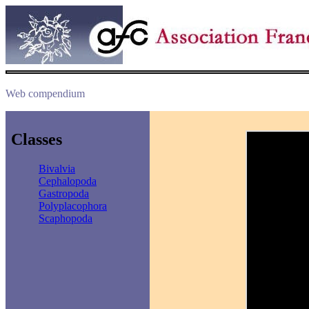
Web compendium
Classes
Bivalvia
Cephalopoda
Gastropoda
Polyplacophora
Scaphopoda