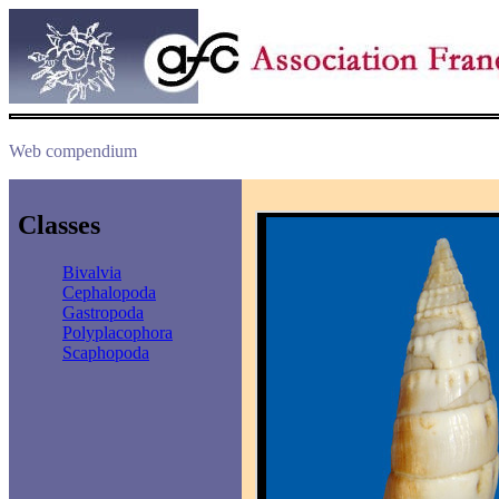
Web compendium
Classes
Bivalvia
Cephalopoda
Gastropoda
Polyplacophora
Scaphopoda