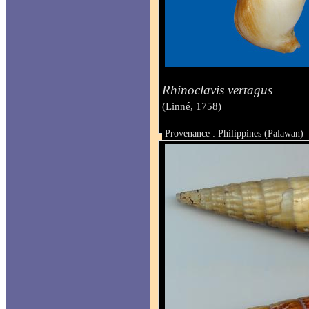
Rhinoclavis vertagus
(Linné, 1758)
Provenance : Philippines (Palawan)
Taille : 49 mm