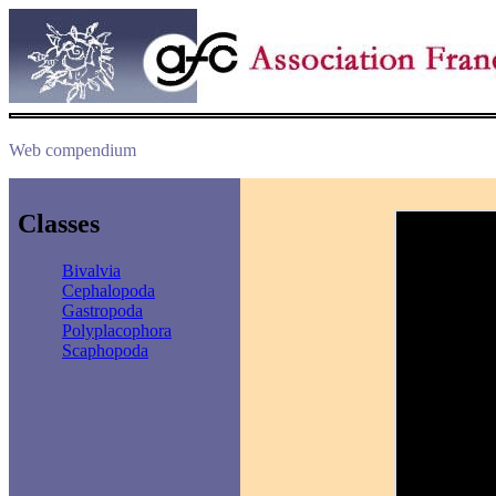
Web compendium
Classes
Bivalvia
Cephalopoda
Gastropoda
Polyplacophora
Scaphopoda