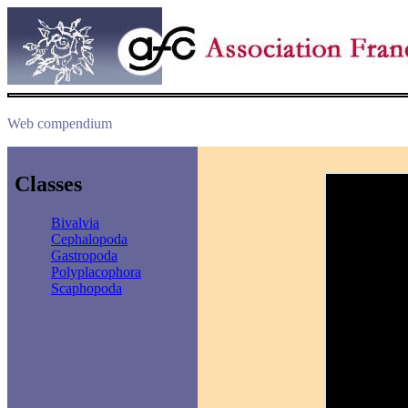
Web compendium
Classes
Bivalvia
Cephalopoda
Gastropoda
Polyplacophora
Scaphopoda