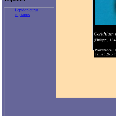
Lepidopleurus
cajetanus
Cerithium 
(Philippi, 184
Provenance : 
Taille : 26.5