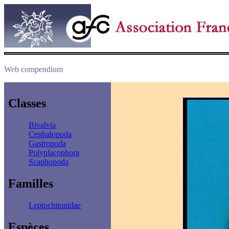
Web compendium
Classes
Bivalvia
Cephalopoda
Gastropoda
Polyplacophora
Scaphopoda
Familles
Leptochitonidae
Espèces