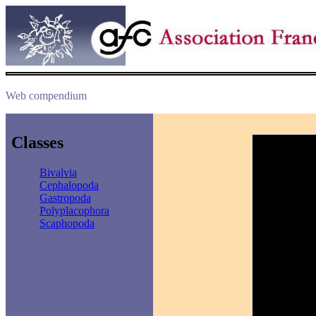
Web compendium
Classes
Bivalvia
Cephalopoda
Gastropoda
Polyplacophora
Scaphopoda