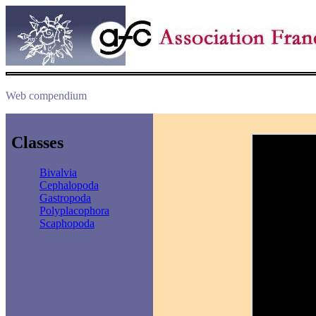
Web compendium
Classes
Bivalvia
Cephalopoda
Gastropoda
Polyplacophora
Scaphopoda