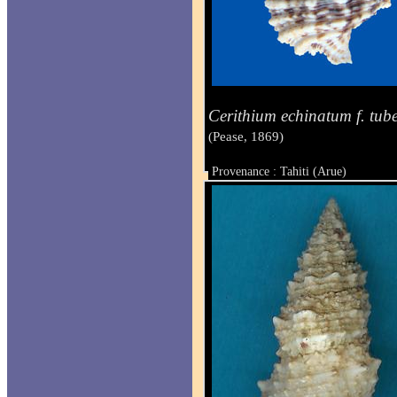
Cerithium echinatum f. tub
(Pease, 1869)
Provenance : Tahiti (Arue)
Taille : 32.4 mm