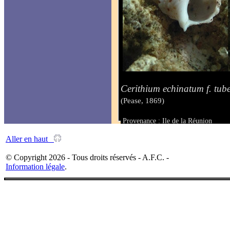
Cerithium echinatum f. tub
(Pease, 1869)
Provenance : Ile de la Réunion
Taille : 15.00 mm
Aller en haut
© Copyright 2026 - Tous droits réservés - A.F.C. -
Information légale
.