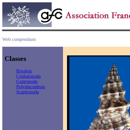
Web compendium
Classes
Bivalvia
Cephalopoda
Gastropoda
Polyplacophora
Scaphopoda