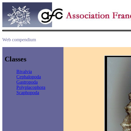
Web compendium
Classes
Bivalvia
Cephalopoda
Gastropoda
Polyplacophora
Scaphopoda