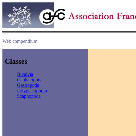
Web compendium
Classes
Bivalvia
Cephalopoda
Gastropoda
Polyplacophora
Scaphopoda