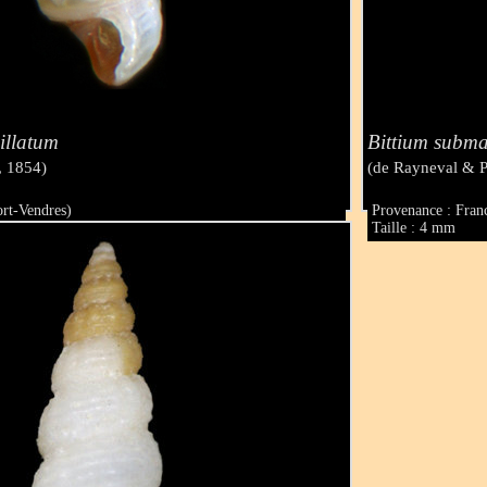
illatum
Bittium subm
, 1854)
(de Rayneval & P
ort-Vendres)
Provenance : Fran
Taille : 4 mm