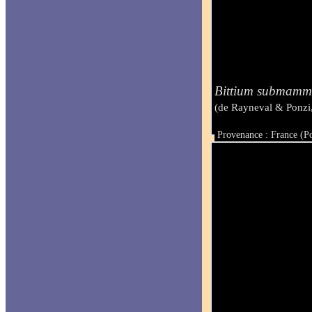
Bittium submamm
(de Rayneval & Ponzi
Provenance : France (P
Taille : 5 mm