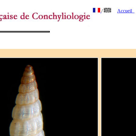
/
Accueil