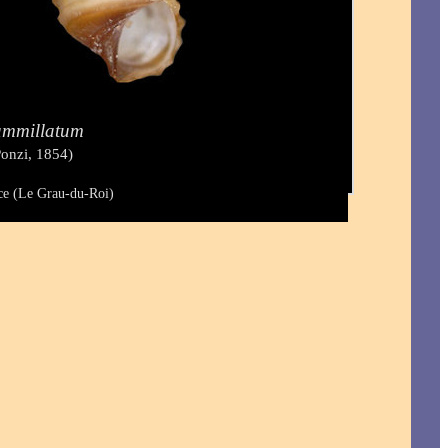
ammillatum
onzi, 1854)
ce (Le Grau-du-Roi)