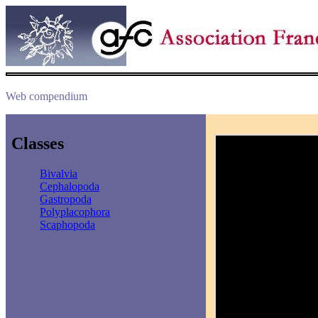
Web compendium
Classes
Bivalvia
Cephalopoda
Gastropoda
Polyplacophora
Scaphopoda