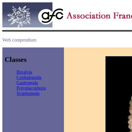
Web compendium
Classes
Bivalvia
Cephalopoda
Gastropoda
Polyplacophora
Scaphopoda