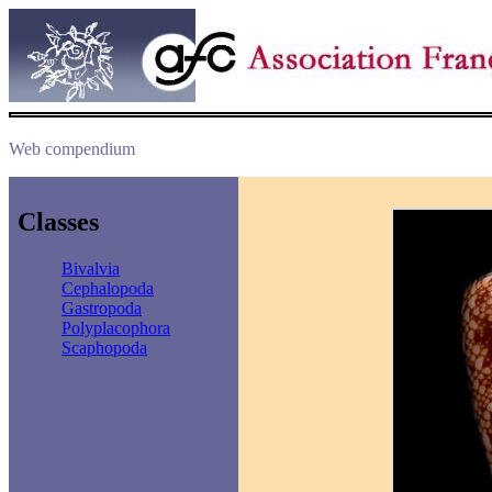
Web compendium
Classes
Bivalvia
Cephalopoda
Gastropoda
Polyplacophora
Scaphopoda