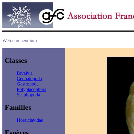
Web compendium
Classes
Bivalvia
Cephalopoda
Gastropoda
Polyplacophora
Scaphopoda
Familles
Horaiclavidae
Espèces