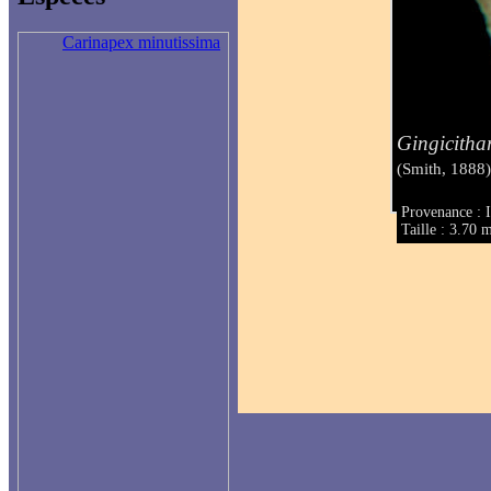
Carinapex minutissima
Gingicithar
(Smith, 1888
Provenance : 
Taille : 3.70